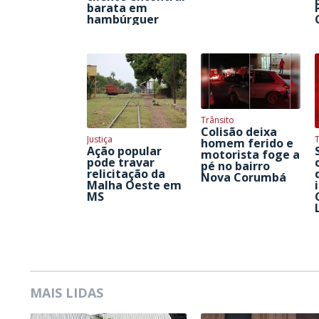
barata em
hambúrguer
Trânsito
Colisão deixa
Justiça
homem ferido e
Ação popular
motorista foge a
pode travar
pé no bairro
relicitação da
Nova Corumbá
Malha Oeste em
MS
MAIS LIDAS