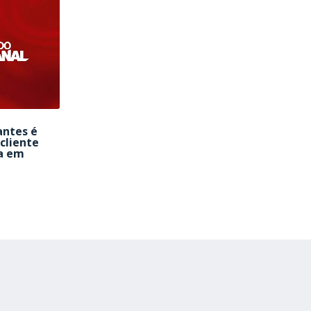
antes é
cliente
a em