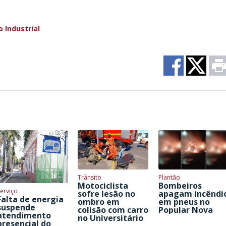
 Industrial
Trânsito
Plantão
Motociclista
Bombeiros
erviço
sofre lesão no
apagam incêndi
Falta de energia
ombro em
em pneus no
suspende
colisão com carro
Popular Nova
atendimento
no Universitário
presencial do