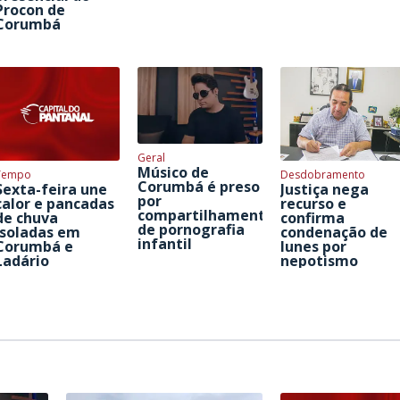
Procon de
Corumbá
Geral
Músico de
Tempo
Desdobramento
Corumbá é preso
Sexta-feira une
Justiça nega
por
calor e pancadas
recurso e
compartilhamento
de chuva
confirma
de pornografia
isoladas em
condenação de
infantil
Corumbá e
Iunes por
Ladário
nepotismo