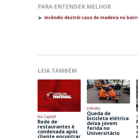
PARA ENTENDER MELHOR
➤
Incêndio destrói casa de madeira no bairro
LEIA TAMBÉM
trânsito
Queda de
Na Capital
S
bicicleta elétrica
Rede de
deixa jovem
restaurantes é
ferida no
condenada após
Universitário
cliente encontrar