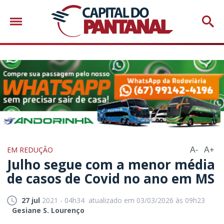
EM REDUÇÃO
A-
A+
Julho segue com a menor média
de casos de Covid no ano em MS
27 jul
2021 - 04h34
atualizado em 03/03/2026 às 09h23
Gesiane S. Lourenço