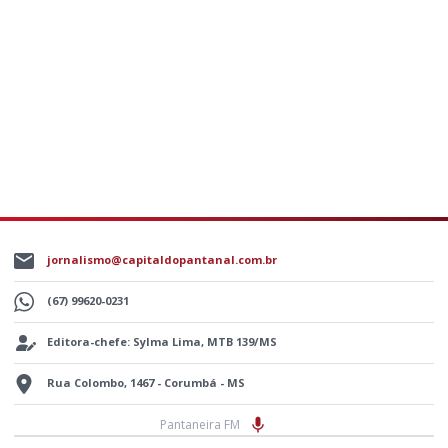
jornalismo@capitaldopantanal.com.br
(67) 99620-0231
Editora-chefe: Sylma Lima, MTB 139/MS
Rua Colombo, 1467 - Corumbá - MS
Pantaneira FM