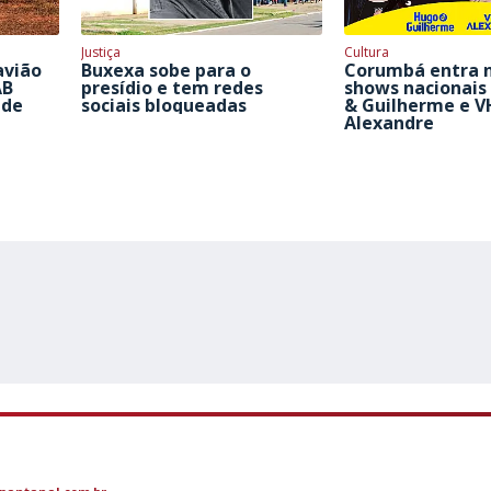
Justiça
Cultura
avião
Buxexa sobe para o
Corumbá entra n
AB
presídio e tem redes
shows nacionai
 de
sociais bloqueadas
& Guilherme e V
Alexandre