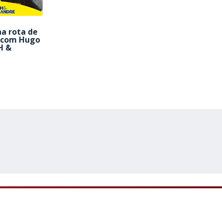
a rota de
s com Hugo
H &