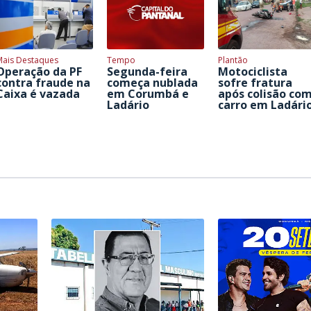
Mais Destaques
Tempo
Plantão
Operação da PF
Segunda-feira
Motociclista
contra fraude na
começa nublada
sofre fratura
Caixa é vazada
em Corumbá e
após colisão co
Ladário
carro em Ladári