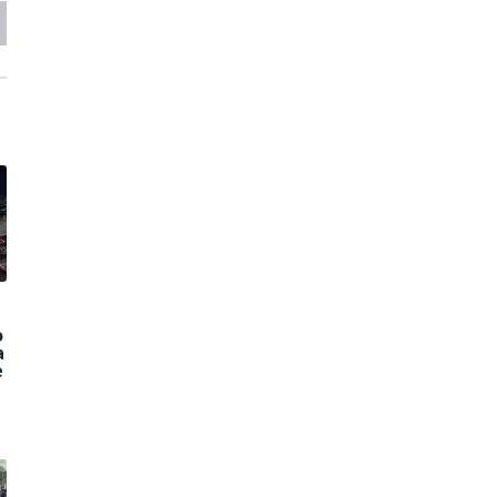
o
a
e