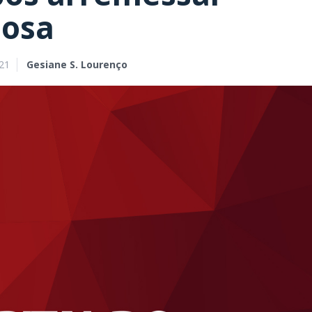
posa
21
Gesiane S. Lourenço