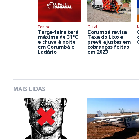
Tempo
Geral
Terça-feira terá
Corumbá revisa
máxima de 31°C
Taxa do Lixo e
e chuva à noite
prevê ajustes em
em Corumbá e
cobranças feitas
Ladário
em 2023
MAIS LIDAS