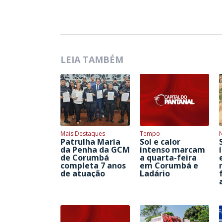
LEIA TAMBÉM
Mais Destaques
Tempo
Patrulha Maria
Sol e calor
da Penha da GCM
intenso marcam
de Corumbá
a quarta-feira
completa 7 anos
em Corumbá e
de atuação
Ladário