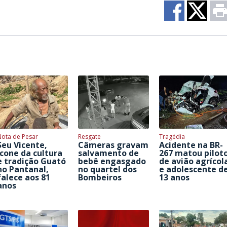
Nota de Pesar
Resgate
Tragédia
Seu Vicente,
Câmeras gravam
Acidente na BR-
ícone da cultura
salvamento de
267 matou pilot
e tradição Guató
bebê engasgado
de avião agrícol
no Pantanal,
no quartel dos
e adolescente d
falece aos 81
Bombeiros
13 anos
anos