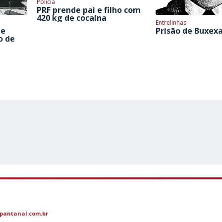
Polícia
PRF prende pai e filho com
420 kg de cocaína
Entrelinhas
 e
Prisão de Buxex
o de
pantanal.com.br