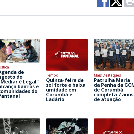
ustiça
Agenda de
Tempo
Mais Destaques
agosto do
Quinta-feira de
Patrulha Maria
"Mediar é Legal"
sol forte e baixa
da Penha da GC
alcança bairros e
umidade em
de Corumbá
comunidades do
Corumbá e
completa 7 anos
Pantanal
Ladário
de atuação