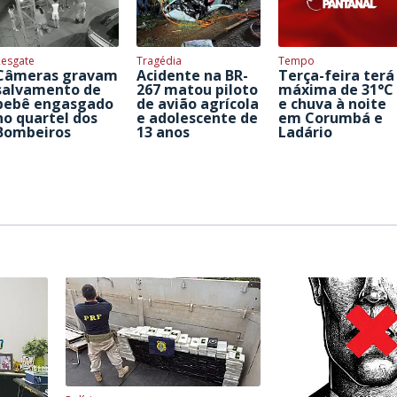
Resgate
Tragédia
Tempo
Câmeras gravam
Acidente na BR-
Terça-feira terá
salvamento de
267 matou piloto
máxima de 31°C
bebê engasgado
de avião agrícola
e chuva à noite
no quartel dos
e adolescente de
em Corumbá e
Bombeiros
13 anos
Ladário