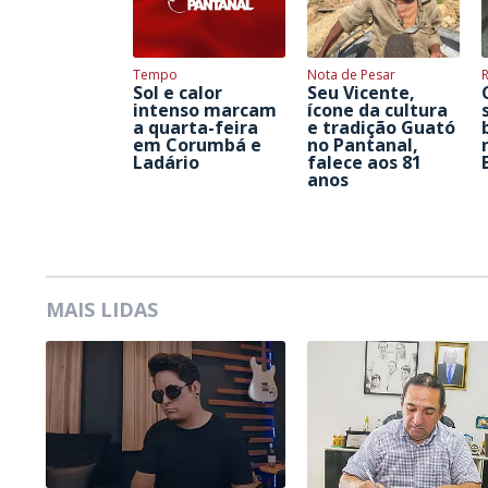
Tempo
Nota de Pesar
Sol e calor
Seu Vicente,
intenso marcam
ícone da cultura
a quarta-feira
e tradição Guató
em Corumbá e
no Pantanal,
Ladário
falece aos 81
anos
MAIS LIDAS