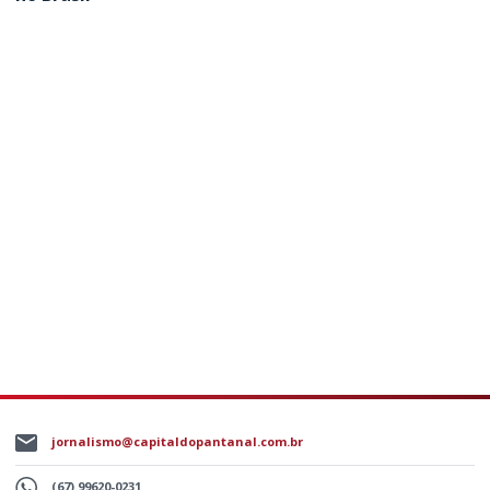
jornalismo@capitaldopantanal.com.br
(67) 99620-0231