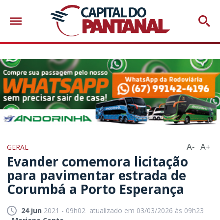
GERAL
A-
A+
Evander comemora licitação
para pavimentar estrada de
Corumbá a Porto Esperança
24 jun
2021 - 09h02
atualizado em 03/03/2026 às 09h23