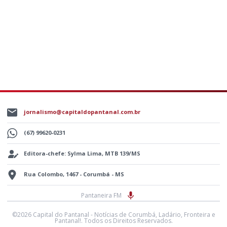
jornalismo@capitaldopantanal.com.br
(67) 99620-0231
Editora-chefe: Sylma Lima, MTB 139/MS
Rua Colombo, 1467 - Corumbá - MS
Pantaneira FM
©2026 Capital do Pantanal - Notícias de Corumbá, Ladário, Fronteira e
Pantanal!. Todos os Direitos Reservados.