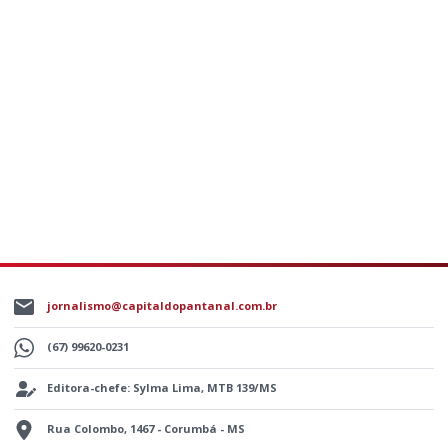
jornalismo@capitaldopantanal.com.br
(67) 99620-0231
Editora-chefe: Sylma Lima, MTB 139/MS
Rua Colombo, 1467 - Corumbá - MS