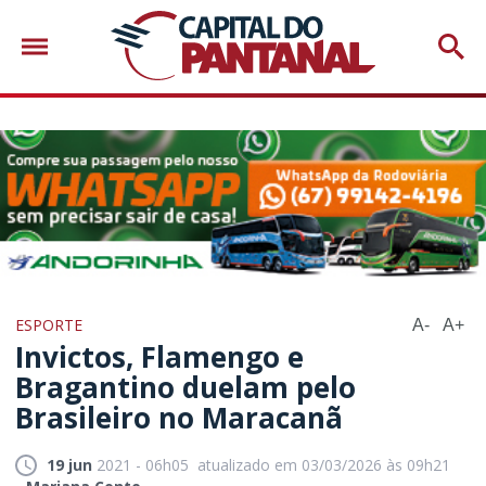
ESPORTE
A-
A+
Invictos, Flamengo e
Bragantino duelam pelo
Brasileiro no Maracanã
19 jun
2021 - 06h05
atualizado em 03/03/2026 às 09h21