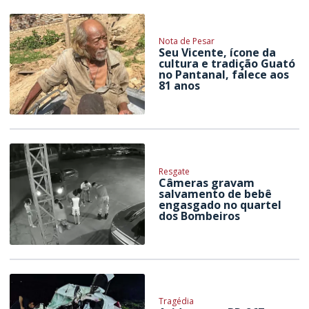
Nota de Pesar
Seu Vicente, ícone da
cultura e tradição Guató
no Pantanal, falece aos
81 anos
Resgate
Câmeras gravam
salvamento de bebê
engasgado no quartel
dos Bombeiros
Tragédia