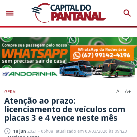
GERAL
A-
A+
Atenção ao prazo:
licenciamento de veículos com
placas 3 e 4 vence neste mês
18 jun
2021 - 05h08
atualizado em 03/03/2026 às 09h23