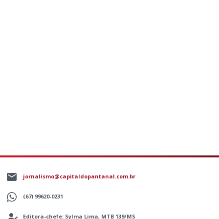
jornalismo@capitaldopantanal.com.br
(67) 99620-0231
Editora-chefe: Sylma Lima, MTB 139/MS