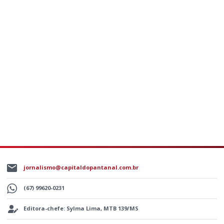
jornalismo@capitaldopantanal.com.br
(67) 99620-0231
Editora-chefe: Sylma Lima, MTB 139/MS