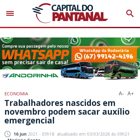
ECONOMIA
A-
A+
Trabalhadores nascidos em
novembro podem sacar auxílio
emergencial
16 jun
2021 - 05h18
atualizado em 03/03/2026 às 09h21