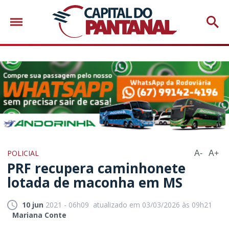
POLICIAL
A-
A+
PRF recupera caminhonete
lotada de maconha em MS
10 jun
2021 - 06h09
atualizado em 03/03/2026 às 09h21
Mariana Conte