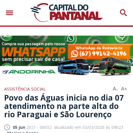
ASSISTÊNCIA SOCIAL
A-
A+
Povo das Águas inicia no dia 07
atendimento na parte alta do
rio Paraguai e São Lourenço
05 jun
2021 - 06h52
atualizado em 03/03/2026 às 09h23