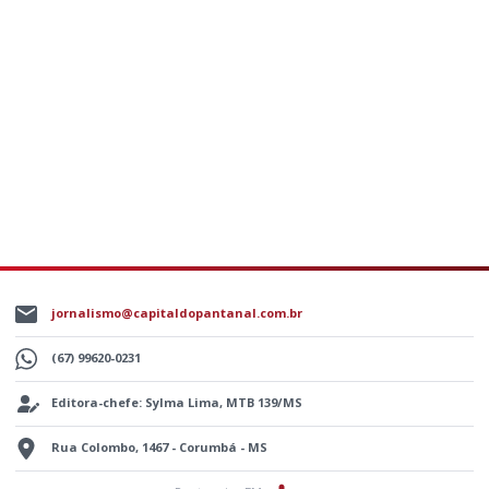
jornalismo@capitaldopantanal.com.br
(67) 99620-0231
Editora-chefe: Sylma Lima, MTB 139/MS
Rua Colombo, 1467 - Corumbá - MS