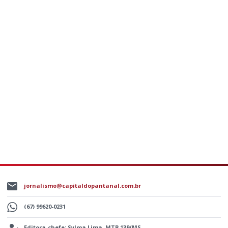
jornalismo@capitaldopantanal.com.br
(67) 99620-0231
Editora-chefe: Sylma Lima, MTB 139/MS