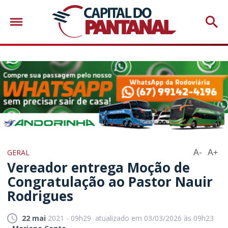
GERAL
A-
A+
Vereador entrega Moção de
Congratulação ao Pastor Nauir
Rodrigues
22 mai
2021 - 09h29
atualizado em 03/03/2026 às 09h23