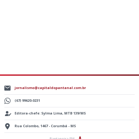
jornalismo@capitaldopantanal.com.br
(67) 99620-0231
Editora-chefe: Sylma Lima, MTB 139/MS
Rua Colombo, 1467 - Corumbá - MS
Pantaneira FM