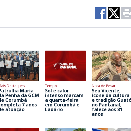
Mais Destaques
Tempo
Nota de Pesar
Patrulha Maria
Sol e calor
Seu Vicente,
da Penha da GCM
intenso marcam
ícone da cultura
de Corumbá
a quarta-feira
e tradição Guat
completa 7 anos
em Corumbá e
no Pantanal,
de atuação
Ladário
falece aos 81
anos