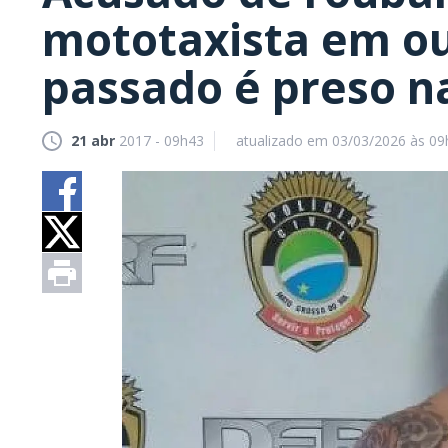
mototaxista em o
passado é preso na
21 abr
2017 - 09h43
atualizado em 03/03/2026 às 09