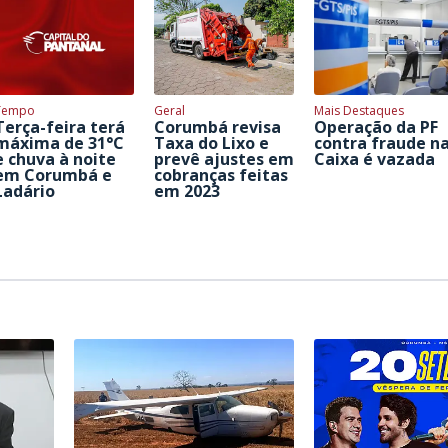
Tempo
Geral
Mais Destaques
Terça-feira terá
Corumbá revisa
Operação da PF
máxima de 31°C
Taxa do Lixo e
contra fraude n
e chuva à noite
prevê ajustes em
Caixa é vazada
em Corumbá e
cobranças feitas
Ladário
em 2023